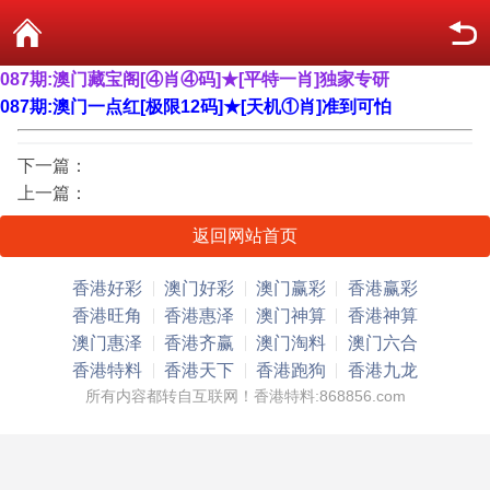
087期:澳门藏宝阁[④肖④码]★[平特一肖]独家专研
087期:澳门一点红[极限12码]★[天机①肖]准到可怕
下一篇：
上一篇：
返回网站首页
香港好彩
澳门好彩
澳门赢彩
香港赢彩
香港旺角
香港惠泽
澳门神算
香港神算
澳门惠泽
香港齐赢
澳门淘料
澳门六合
香港特料
香港天下
香港跑狗
香港九龙
所有内容都转自互联网！香港特料:868856.com