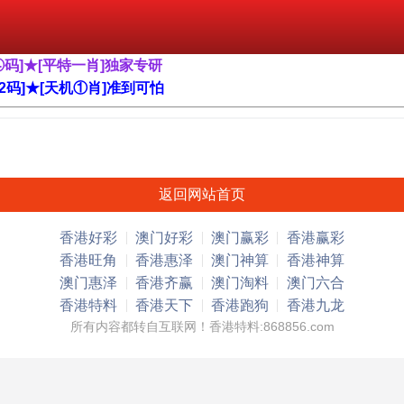
④码]★[平特一肖]独家专研
12码]★[天机①肖]准到可怕
返回网站首页
香港好彩
澳门好彩
澳门赢彩
香港赢彩
香港旺角
香港惠泽
澳门神算
香港神算
澳门惠泽
香港齐赢
澳门淘料
澳门六合
香港特料
香港天下
香港跑狗
香港九龙
所有内容都转自互联网！香港特料:868856.com