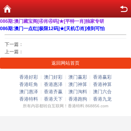
086期:澳门藏宝阁[④肖④码]★[平特一肖]独家专研
086期:澳门一点红[极限12码]★[天机①肖]准到可怕
下一篇：
上一篇：
返回网站首页
香港好彩
澳门好彩
澳门赢彩
香港赢彩
香港旺角
香港惠泽
澳门神算
香港神算
澳门惠泽
香港齐赢
澳门淘料
澳门六合
香港特料
香港天下
香港跑狗
香港九龙
所有内容都转自互联网！香港特料:868856.com