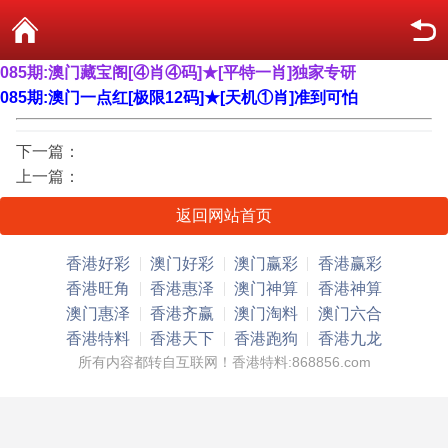
085期:澳门藏宝阁[④肖④码]★[平特一肖]独家专研
085期:澳门一点红[极限12码]★[天机①肖]准到可怕
下一篇：
上一篇：
返回网站首页
香港好彩
澳门好彩
澳门赢彩
香港赢彩
香港旺角
香港惠泽
澳门神算
香港神算
澳门惠泽
香港齐赢
澳门淘料
澳门六合
香港特料
香港天下
香港跑狗
香港九龙
所有内容都转自互联网！香港特料:868856.com