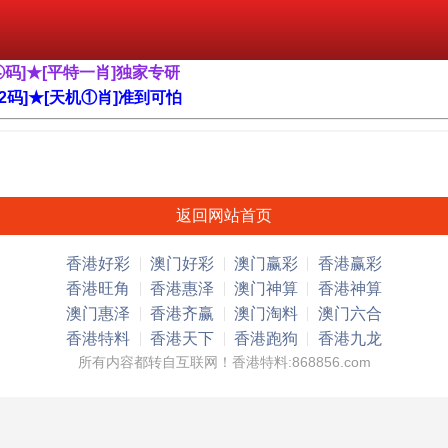
④码]★[平特一肖]独家专研
12码]★[天机①肖]准到可怕
返回网站首页
香港好彩
澳门好彩
澳门赢彩
香港赢彩
香港旺角
香港惠泽
澳门神算
香港神算
澳门惠泽
香港齐赢
澳门淘料
澳门六合
香港特料
香港天下
香港跑狗
香港九龙
所有内容都转自互联网！香港特料:868856.com