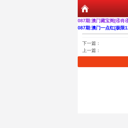
087期:澳门藏宝阁[④肖
087期:澳门一点红[极限
下一篇：
上一篇：