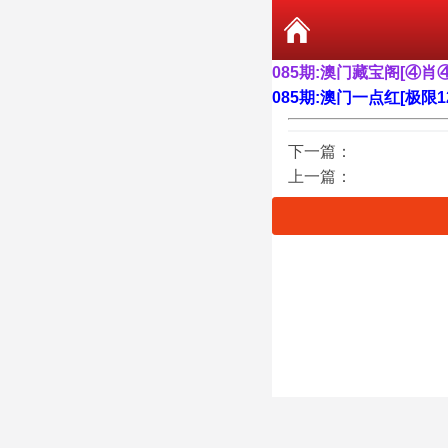
085期:澳门藏宝阁[④肖
085期:澳门一点红[极限
下一篇：
上一篇：