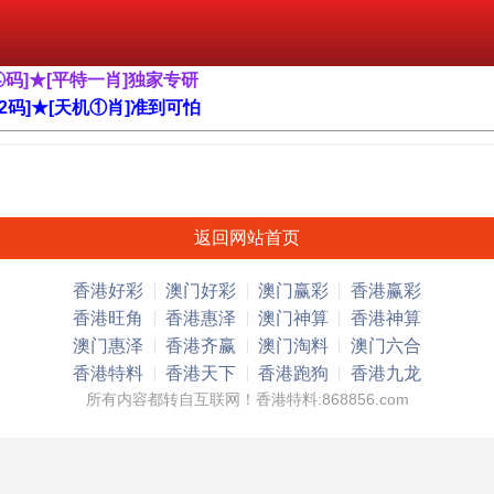
④码]★[平特一肖]独家专研
12码]★[天机①肖]准到可怕
返回网站首页
香港好彩
澳门好彩
澳门赢彩
香港赢彩
香港旺角
香港惠泽
澳门神算
香港神算
澳门惠泽
香港齐赢
澳门淘料
澳门六合
香港特料
香港天下
香港跑狗
香港九龙
所有内容都转自互联网！香港特料:868856.com