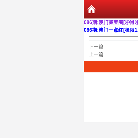
086期:澳门藏宝阁[④肖
086期:澳门一点红[极限
下一篇：
上一篇：