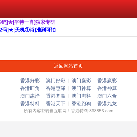
④码]★[平特一肖]独家专研
12码]★[天机①肖]准到可怕
返回网站首页
香港好彩
澳门好彩
澳门赢彩
香港赢彩
香港旺角
香港惠泽
澳门神算
香港神算
澳门惠泽
香港齐赢
澳门淘料
澳门六合
香港特料
香港天下
香港跑狗
香港九龙
所有内容都转自互联网！香港特料:868856.com