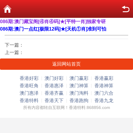
086期:澳门藏宝阁[④肖④码]★[平特一肖]独家专研
086期:澳门一点红[极限12码]★[天机①肖]准到可怕
下一篇：
上一篇：
返回网站首页
香港好彩
澳门好彩
澳门赢彩
香港赢彩
香港旺角
香港惠泽
澳门神算
香港神算
澳门惠泽
香港齐赢
澳门淘料
澳门六合
香港特料
香港天下
香港跑狗
香港九龙
所有内容都转自互联网！香港特料:868856.com