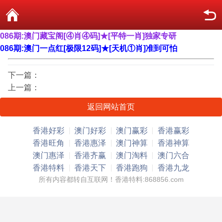
086期:澳门藏宝阁[④肖④码]★[平特一肖]独家专研
086期:澳门一点红[极限12码]★[天机①肖]准到可怕
下一篇：
上一篇：
返回网站首页
香港好彩
澳门好彩
澳门赢彩
香港赢彩
香港旺角
香港惠泽
澳门神算
香港神算
澳门惠泽
香港齐赢
澳门淘料
澳门六合
香港特料
香港天下
香港跑狗
香港九龙
所有内容都转自互联网！香港特料:868856.com