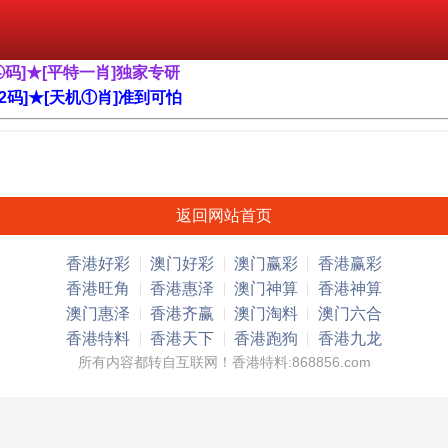
④码]★[平特一肖]独家专研
12码]★[天机①肖]准到可怕
返回网站首页
香港好彩
澳门好彩
澳门赢彩
香港赢彩
香港旺角
香港惠泽
澳门神算
香港神算
澳门惠泽
香港齐赢
澳门淘料
澳门六合
香港特料
香港天下
香港跑狗
香港九龙
所有内容都转自互联网！香港特料:868856.com