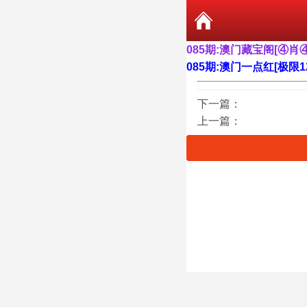
085期:澳门藏宝阁[④肖
085期:澳门一点红[极限
下一篇：
上一篇：