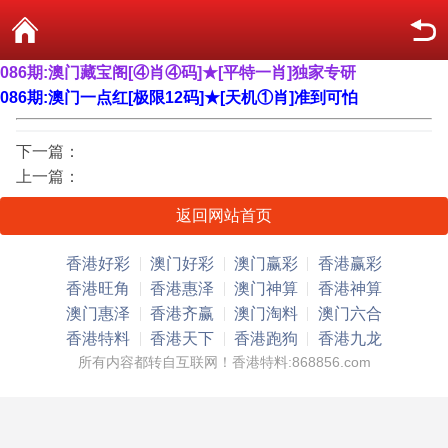
086期:澳门藏宝阁[④肖④码]★[平特一肖]独家专研
086期:澳门一点红[极限12码]★[天机①肖]准到可怕
下一篇：
上一篇：
返回网站首页
香港好彩
澳门好彩
澳门赢彩
香港赢彩
香港旺角
香港惠泽
澳门神算
香港神算
澳门惠泽
香港齐赢
澳门淘料
澳门六合
香港特料
香港天下
香港跑狗
香港九龙
所有内容都转自互联网！香港特料:868856.com