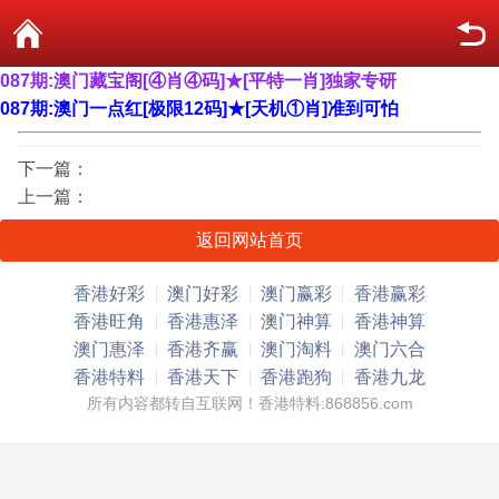
087期:澳门藏宝阁[④肖④码]★[平特一肖]独家专研
087期:澳门一点红[极限12码]★[天机①肖]准到可怕
下一篇：
上一篇：
返回网站首页
香港好彩
澳门好彩
澳门赢彩
香港赢彩
香港旺角
香港惠泽
澳门神算
香港神算
澳门惠泽
香港齐赢
澳门淘料
澳门六合
香港特料
香港天下
香港跑狗
香港九龙
所有内容都转自互联网！香港特料:868856.com