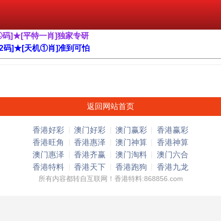
④码]★[平特一肖]独家专研
12码]★[天机①肖]准到可怕
返回网站首页
香港好彩
澳门好彩
澳门赢彩
香港赢彩
香港旺角
香港惠泽
澳门神算
香港神算
澳门惠泽
香港齐赢
澳门淘料
澳门六合
香港特料
香港天下
香港跑狗
香港九龙
所有内容都转自互联网！香港特料:868856.com