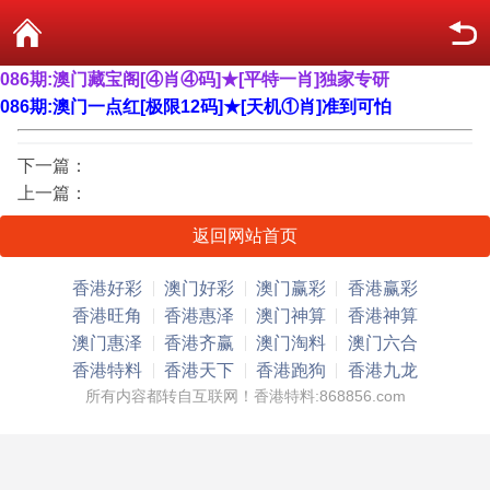
086期:澳门藏宝阁[④肖④码]★[平特一肖]独家专研
086期:澳门一点红[极限12码]★[天机①肖]准到可怕
下一篇：
上一篇：
返回网站首页
香港好彩
澳门好彩
澳门赢彩
香港赢彩
香港旺角
香港惠泽
澳门神算
香港神算
澳门惠泽
香港齐赢
澳门淘料
澳门六合
香港特料
香港天下
香港跑狗
香港九龙
所有内容都转自互联网！香港特料:868856.com