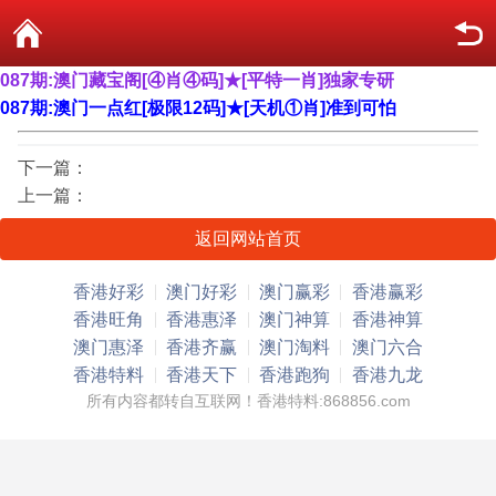
087期:澳门藏宝阁[④肖④码]★[平特一肖]独家专研
087期:澳门一点红[极限12码]★[天机①肖]准到可怕
下一篇：
上一篇：
返回网站首页
香港好彩
澳门好彩
澳门赢彩
香港赢彩
香港旺角
香港惠泽
澳门神算
香港神算
澳门惠泽
香港齐赢
澳门淘料
澳门六合
香港特料
香港天下
香港跑狗
香港九龙
所有内容都转自互联网！香港特料:868856.com