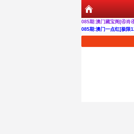
085期:澳门藏宝阁[④肖
085期:澳门一点红[极限