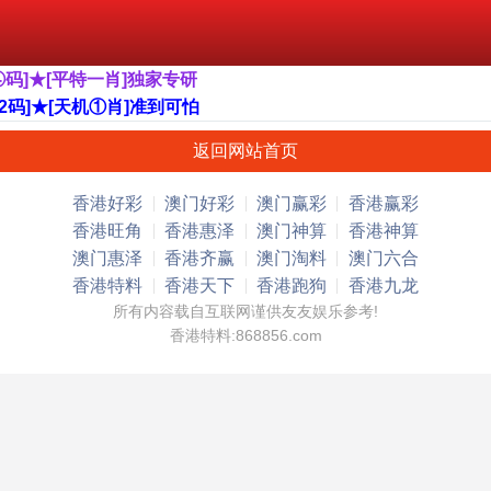
④码]★[平特一肖]独家专研
12码]★[天机①肖]准到可怕
返回网站首页
香港好彩
澳门好彩
澳门赢彩
香港赢彩
香港旺角
香港惠泽
澳门神算
香港神算
澳门惠泽
香港齐赢
澳门淘料
澳门六合
香港特料
香港天下
香港跑狗
香港九龙
所有内容载自互联网谨供友友娱乐参考!
香港特料:868856.com