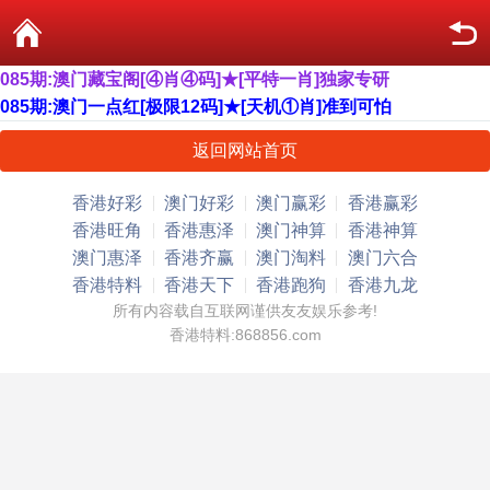
085期:澳门藏宝阁[④肖④码]★[平特一肖]独家专研
085期:澳门一点红[极限12码]★[天机①肖]准到可怕
返回网站首页
香港好彩
澳门好彩
澳门赢彩
香港赢彩
香港旺角
香港惠泽
澳门神算
香港神算
澳门惠泽
香港齐赢
澳门淘料
澳门六合
香港特料
香港天下
香港跑狗
香港九龙
所有内容载自互联网谨供友友娱乐参考!
香港特料:868856.com