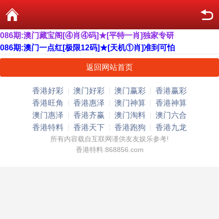
086期:澳门藏宝阁[④肖④码]★[平特一肖]独家专研
086期:澳门一点红[极限12码]★[天机①肖]准到可怕
返回网站首页
香港好彩
澳门好彩
澳门赢彩
香港赢彩
香港旺角
香港惠泽
澳门神算
香港神算
澳门惠泽
香港齐赢
澳门淘料
澳门六合
香港特料
香港天下
香港跑狗
香港九龙
所有内容载自互联网谨供友友娱乐参考!
香港特料:868856.com