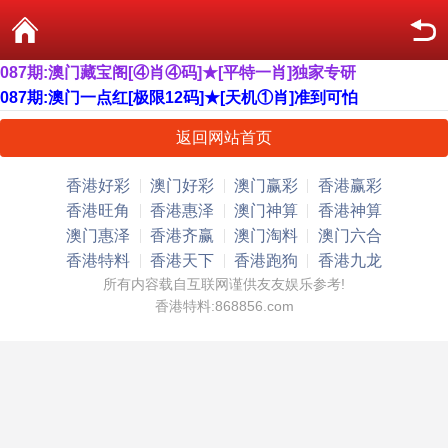
087期:澳门藏宝阁[④肖④码]★[平特一肖]独家专研
087期:澳门一点红[极限12码]★[天机①肖]准到可怕
返回网站首页
香港好彩
澳门好彩
澳门赢彩
香港赢彩
香港旺角
香港惠泽
澳门神算
香港神算
澳门惠泽
香港齐赢
澳门淘料
澳门六合
香港特料
香港天下
香港跑狗
香港九龙
所有内容载自互联网谨供友友娱乐参考!
香港特料:868856.com