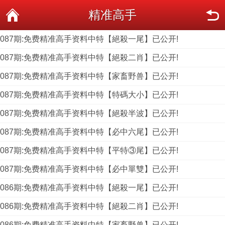
精准高手
087期:免费精准高手资料中特【絕殺一尾】已公开!
087期:免费精准高手资料中特【絕殺二肖】已公开!
087期:免费精准高手资料中特【家畜野兽】已公开!
087期:免费精准高手资料中特【特碼大小】已公开!
087期:免费精准高手资料中特【絕殺半波】已公开!
087期:免费精准高手资料中特【必中六尾】已公开!
087期:免费精准高手资料中特【平特③尾】已公开!
087期:免费精准高手资料中特【必中單雙】已公开!
086期:免费精准高手资料中特【絕殺一尾】已公开!
086期:免费精准高手资料中特【絕殺二肖】已公开!
086期:免费精准高手资料中特【家畜野兽】已公开!