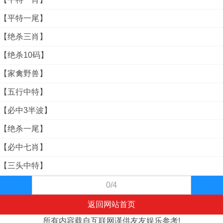
料【平特一尾】
料【绝杀三肖】
料【绝杀10码】
料【家禽野兽】
料【五行中特】
料【必中3半波】
料【绝杀一尾】
料【必中七肖】
料【三头中特】
0/4
返回网站首页
所有内容载自互联网谨供友友娱乐参考!