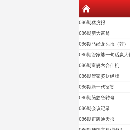
086期猛虎报
086期新大富翁
086期马经龙头报（荐）
086期管家婆一句话赢大
086期富婆六合仙机
086期管家婆财经版
086期新一代富婆
086期脑筋急转弯
086期会议记录
086期正版通天报
086期挂牌玄机(新图)