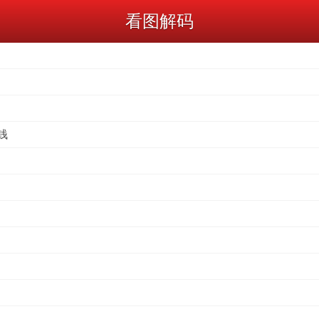
看图解码
钱