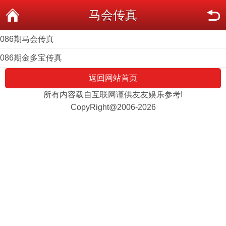
马会传真
086期马会传真
086期金多宝传真
返回网站首页
所有内容载自互联网谨供友友娱乐参考!
CopyRight@2006-2026