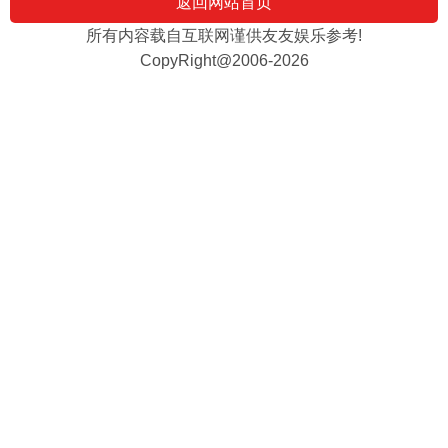
返回网站首页
所有内容载自互联网谨供友友娱乐参考!
CopyRight@2006-2026