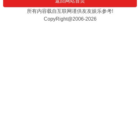
返回网站首页
所有内容载自互联网谨供友友娱乐参考!
CopyRight@2006-2026