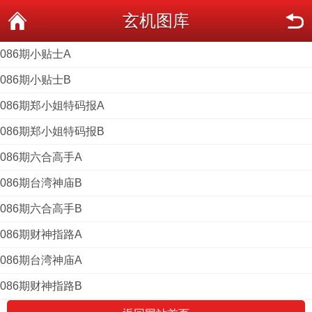
玄机图库
086期小贴士A
086期小贴士B
086期郑小姐特码报A
086期郑小姐特码报B
086期六合高手A
086期台湾神庙B
086期六合高手B
086期财神指路A
086期台湾神庙A
086期财神指路B