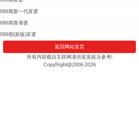
086期新一代富婆
086期香港婆
086期(新版)富婆
返回网站首页
所有内容载自互联网谨供友友娱乐参考!
CopyRight@2006-2026