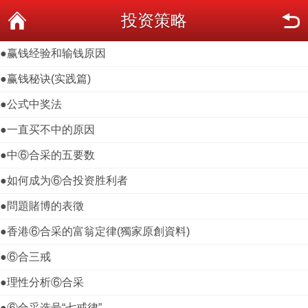
投资策略
●赢钱经验和输钱原因
●赢钱秘诀(实践篇)
●公式中奖法
●一直买不中的原因
●中⑥合采的五要数
●如何成为⑥合投资胜利者
●問題賭博的表徵
●香港⑥合采的富翁定律(獨家原創資料)
●⑥合三戒
●理性分析⑥合采
●⑥合采选号“七戒律”