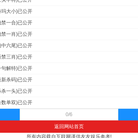
特玛大小)已公开
稳禁一合)已公开
稳禁一肖)已公开
稳中六尾)已公开
新禁三肖)已公开
一句解特)已公开
最新杀码)已公开
必杀一头)已公开
合数单双)已公开
0/6
返回网站首页
所有内容载自互联网谨供友友娱乐参考!