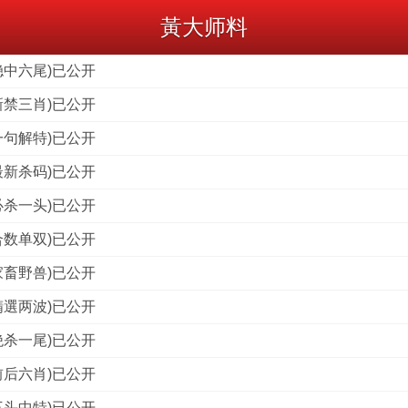
黃大师料
稳中六尾)已公开
新禁三肖)已公开
一句解特)已公开
最新杀码)已公开
必杀一头)已公开
合数单双)已公开
家畜野兽)已公开
精選两波)已公开
绝杀一尾)已公开
前后六肖)已公开
三头中特)已公开