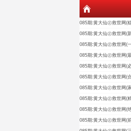
085期:黄大仙㊣救世网(
085期:黄大仙㊣救世网(
085期:黄大仙㊣救世网(
085期:黄大仙㊣救世网(
085期:黄大仙㊣救世网(
085期:黄大仙㊣救世网(
085期:黄大仙㊣救世网(
085期:黄大仙㊣救世网(
085期:黄大仙㊣救世网(
085期:黄大仙㊣救世网(
085期:黄大仙㊣救世网(