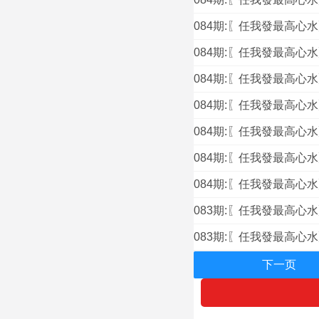
084期:〖任我發最高心
084期:〖任我發最高心
084期:〖任我發最高心
084期:〖任我發最高心
084期:〖任我發最高心
084期:〖任我發最高心
084期:〖任我發最高心
083期:〖任我發最高心
083期:〖任我發最高心
下一页