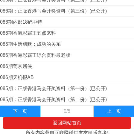
086期：正版香港马会开奖资料（第三份）(已公开)
086期内部18码中特
086期香港彩霸王五点来料
086期生活幽默：成功的关系
086期香港彩霸王综合资料最老版
086期葡京赌侠
086期天机报AB
085期：正版香港马会开奖资料（第一份）(已公开)
085期：正版香港马会开奖资料（第二份）(已公开)
下一页
0/5
上一页
返回网站首页
所有内容载自互联网谨供友友娱乐参考!