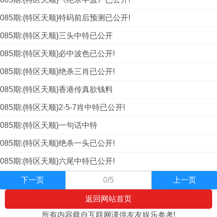
085期:{特区天顺}特码前后预测已公开!
085期:{特区天顺}三头中特已公开
085期:{特区天顺}必中波色已公开!
085期:{特区天顺}绝杀三肖已公开!
085期:{特区天顺}香港传真欲钱料
085期:{特区天顺}2-5-7肖中特已公开!
085期:{特区天顺}一句话中特
085期:{特区天顺}绝杀一头已公开!
085期:{特区天顺}六尾中特已公开!
下一页
0/5
上一页
返回网站首页
所有内容载自互联网谨供友友娱乐参考!