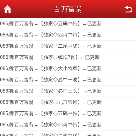
百万富翁
086期:百万富翁→【独家◇五码中特】←已更新
086期:百万富翁→【独家◇四肖中特】←已更新
086期:百万富翁→【独家◇二尾中奖】←已更新
086期:百万富翁→【独家◇镇坛7肖】←已更新
086期:百万富翁→【独家◇大小将军】←已更新
086期:百万富翁→【独家◇必中一波】←已更新
086期:百万富翁→【独家◇必中三头】→已更新
086期:百万富翁→【独家◇九宫禁肖】←已更新
085期:百万富翁→【独家◇五码中特】←已更新
085期:百万富翁→【独家◇四肖中特】←已更新
085期:百万富翁→【独家◇二尾中奖】←已更新