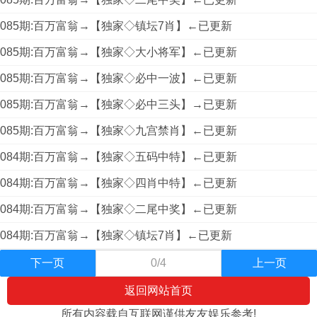
085期:百万富翁→【独家◇镇坛7肖】←已更新
085期:百万富翁→【独家◇大小将军】←已更新
085期:百万富翁→【独家◇必中一波】←已更新
085期:百万富翁→【独家◇必中三头】→已更新
085期:百万富翁→【独家◇九宫禁肖】←已更新
084期:百万富翁→【独家◇五码中特】←已更新
084期:百万富翁→【独家◇四肖中特】←已更新
084期:百万富翁→【独家◇二尾中奖】←已更新
084期:百万富翁→【独家◇镇坛7肖】←已更新
下一页
0/4
上一页
返回网站首页
所有内容载自互联网谨供友友娱乐参考!