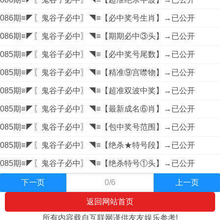
086期≡◤〖鬼谷子必中〗◥≡【必中奖号生肖】→已公开
086期≡◤〖鬼谷子必中〗◥≡【期期必中③头】→已公开
085期≡◤〖鬼谷子必中〗◥≡【必中奖号尾数】→已公开
085期≡◤〖鬼谷子必中〗◥≡【精准⑨宫噤物】→已公开
085期≡◤〖鬼谷子必中〗◥≡【超准双波中奖】→已公开
085期≡◤〖鬼谷子必中〗◥≡【最新成名⑥肖】→已公开
085期≡◤〖鬼谷子必中〗◥≡【包中奖号范围】→已公开
085期≡◤〖鬼谷子必中〗◥≡【绝杀★特号段】→已公开
085期≡◤〖鬼谷子必中〗◥≡【绝杀特号①头】→已公开
下一页
0/6
上一页
返回网站首页
所有内容载自互联网谨供友友娱乐参考!