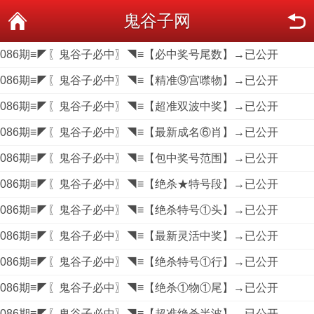
鬼谷子网
086期≡◤〖鬼谷子必中〗◥≡【必中奖号尾数】→已公开
086期≡◤〖鬼谷子必中〗◥≡【精准⑨宫噤物】→已公开
086期≡◤〖鬼谷子必中〗◥≡【超准双波中奖】→已公开
086期≡◤〖鬼谷子必中〗◥≡【最新成名⑥肖】→已公开
086期≡◤〖鬼谷子必中〗◥≡【包中奖号范围】→已公开
086期≡◤〖鬼谷子必中〗◥≡【绝杀★特号段】→已公开
086期≡◤〖鬼谷子必中〗◥≡【绝杀特号①头】→已公开
086期≡◤〖鬼谷子必中〗◥≡【最新灵活中奖】→已公开
086期≡◤〖鬼谷子必中〗◥≡【绝杀特号①行】→已公开
086期≡◤〖鬼谷子必中〗◥≡【绝杀①物①尾】→已公开
086期≡◤〖鬼谷子必中〗◥≡【超准绝杀半波】→已公开