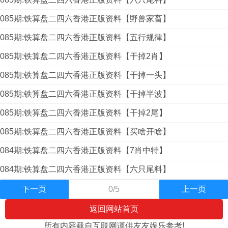
085期:铁算盘二四六香港正版资料【野兽家畜】
085期:铁算盘二四六香港正版资料【五行规律】
085期:铁算盘二四六香港正版资料【干掉2肖】
085期:铁算盘二四六香港正版资料【干掉一头】
085期:铁算盘二四六香港正版资料【干掉半波】
085期:铁算盘二四六香港正版资料【干掉2尾】
085期:铁算盘二四六香港正版资料【买啥开啥】
084期:铁算盘二四六香港正版资料【7肖中特】
084期:铁算盘二四六香港正版资料【六只尾料】
下一页
0/5
上一页
返回网站首页
所有内容载自互联网谨供友友娱乐参考!