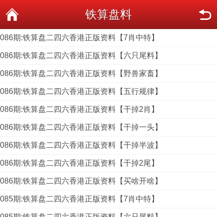
铁算盘料
086期:铁算盘二四六香港正版资料【7肖中特】
086期:铁算盘二四六香港正版资料【六只尾料】
086期:铁算盘二四六香港正版资料【野兽家畜】
086期:铁算盘二四六香港正版资料【五行规律】
086期:铁算盘二四六香港正版资料【干掉2肖】
086期:铁算盘二四六香港正版资料【干掉一头】
086期:铁算盘二四六香港正版资料【干掉半波】
086期:铁算盘二四六香港正版资料【干掉2尾】
086期:铁算盘二四六香港正版资料【买啥开啥】
085期:铁算盘二四六香港正版资料【7肖中特】
085期:铁算盘二四六香港正版资料【六只尾料】