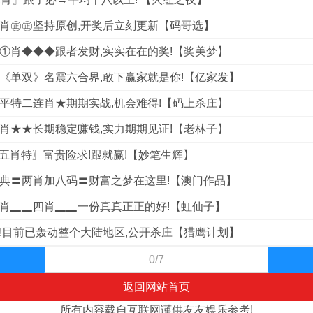
一肖㊣㊣坚持原创,开奖后立刻更新【码哥选】
特①肖◆◆◆跟者发财,实实在在的奖!【奖美梦】
造《单双》名震六合界,敢下赢家就是你!【亿家发】
家平特二连肖★期期实战,机会难得!【码上杀庄】
一肖★★长期稳定赚钱,实力期期见证!【老林子】
〖五肖特〗富贵险求!跟就赢!【妙笔生辉】
创经典〓两肖加八码〓财富之梦在这里!【澳门作品】
▂四肖▂▂四肖▂▂一份真真正正的好!【虹仙子】
小!目前已轰动整个大陆地区,公开杀庄【猎鹰计划】
0/7
返回网站首页
所有内容载自互联网谨供友友娱乐参考!