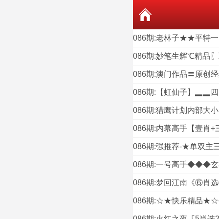
086期:老林子★★平特
086期:妙笔生辉℃精品
086期:澳门作品〓原
086期:【虹仙子】▂
086期:猎鹰计划内部大
086期:内幕高手【壹
086期:强推荐-★单双
086期:一号高手◆◆◆
086期:梦回江南《⑥肖
086期:☆★快乐精品★
086期:火红之夜『5肖