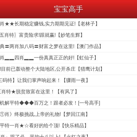
宝宝高手
一肖★★长期稳定赚钱,实力期期见证!【老林子】
〖五肖特〗富贵险求!跟就赢!【妙笔生辉】
创经典〓两肖加八码〓财富之梦在这里!【澳门作品】
▂四肖▂▂四肖▂▂一份真真正正的好!【虹仙子】
小!目前已轰动整个大陆地区,公开杀庄【猎鹰计划】
肖+三码特】让我们掌声响起来！【骤雨一夜】
主三肖特★脱贫致富在这里！【有风了】
玄机解平特◆◆◆百万之！跟者必发！[一号高手]
选①肖》终极挑战,上帝的礼物!【梦回江南】
☆平特一肖★☆看好的给个顶!【快乐精品】
选2肖』跟了必→平均十八以上! 【火红之夜】