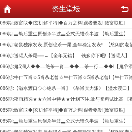
资生堂坛
086期:致富取◆[玄机解平特]◆百万之料!跟者要发![致富取胜]
086期:▃劫后重生原创杀半波▃公式无错杀半波 【劫后重生】
086期:老鼠独家发表,原创稳杀一尾,全年稳定发表!!! 【悠闲的老
086期:送碳人杀尾══→【全年无错】---钱多你下吧!【送碳人】
086期:鬼5洞人◆◆==绝杀一肖==◆◆==杀一行==◆◆!【鬼谷
086期:牛仁五肖☆5肖杀老曾☆牛仁五肖☆5肖杀老曾!【牛仁五
086期:【溢水渡口◇◇绝杀一肖】《杀肖实力派》【溢水渡口】
086期:夜雨精选★★六肖中特★★计划下注,敢与卖料试比高!【
085期:致富取◆[玄机解平特]◆百万之料!跟者要发![致富取胜]
085期:▃劫后重生原创杀半波▃公式无错杀半波 【劫后重生】
085期:老鼠独家发表,原创稳杀一尾,全年稳定发表!!! 【悠闲的老