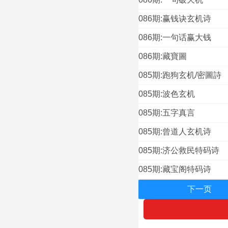
086期:赢钱诀玄机诗
086期:一句话赢大钱
086期:藏寶圖
085期:跑狗玄机/密圖詩
085期:波色玄机
085期:五字真言
085期:曾道人玄机诗
085期:济公救民特码诗
085期:藏宝阁特码诗
下一页