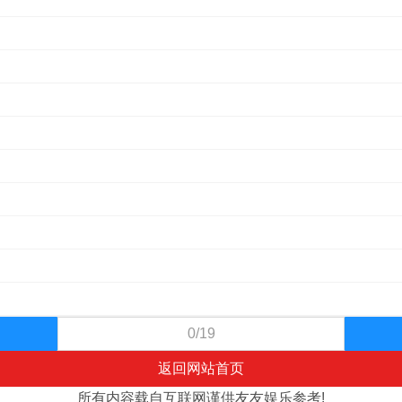
0/19
返回网站首页
所有内容载自互联网谨供友友娱乐参考!