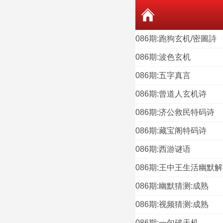
086期:跑狗玄机/密圖詩
086期:波色玄机
086期:五字真言
086期:曾道人玄机诗
086期:济公救民特码诗
086期:藏宝阁特码诗
086期:西游谜语
086期:王中王生活幽默
086期:幽默猜测:成熟
086期:视频猜测:成熟
086期:一句破天机