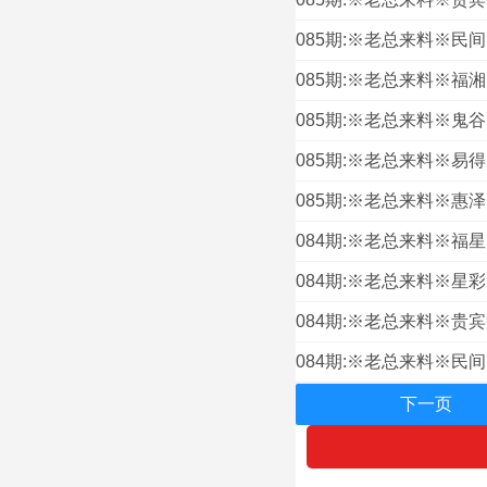
085期:※老总来料※民
085期:※老总来料※福
085期:※老总来料※鬼
085期:※老总来料※易得
085期:※老总来料※惠
084期:※老总来料※福
084期:※老总来料※星
084期:※老总来料※贵
084期:※老总来料※民
下一页