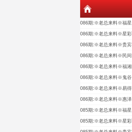
086期:※老总来料※福
086期:※老总来料※星
086期:※老总来料※贵
086期:※老总来料※民
086期:※老总来料※福
086期:※老总来料※鬼
086期:※老总来料※易得
086期:※老总来料※惠
085期:※老总来料※福
085期:※老总来料※星
085期:※老总来料※贵