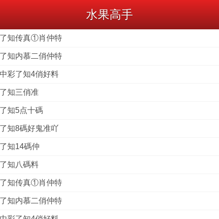
水果高手
星了知传真①肖仲特
彩了知内慕二俏仲特
宾中彩了知4俏好料
间了知三俏准
湘了知5点十碼
谷了知8碼好鬼准吖
了知14碼仲
泽了知八碼料
星了知传真①肖仲特
彩了知内慕二俏仲特
宾中彩了知4俏好料