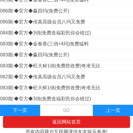
086期:◆官方◆赢四玛(免费公开)
086期:◆官方◆传真高级会员八玛又免费
084期:◆官方◆3俏(免费造福彩民你会错过)
083期:◆官方◆金春香(三俏+4玛)免费猛料
083期:◆官方◆赢四玛(免费公开)
083期:◆官方◆旺大鲜1俏(免费胜收费)奇准无比
082期:◆官方◆传真高级会员八玛又免费
083期:◆官方◆旺大鲜1俏(免费胜收费)奇准无比
080期:◆官方◆3俏(免费造福彩民你会错过)
下一页
0/2
上一页
返回网站首页
所有内容载自互联网谨供友友娱乐参考!