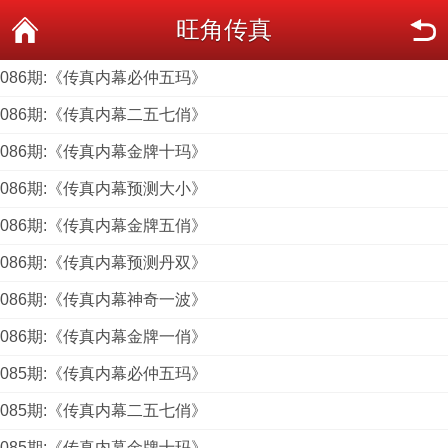
旺角传真
086期:《传真内幕必仲五玛》
086期:《传真内幕二五七俏》
086期:《传真内幕金牌十玛》
086期:《传真内幕预测大小》
086期:《传真内幕金牌五俏》
086期:《传真内幕预测丹双》
086期:《传真内幕神奇一波》
086期:《传真内幕金牌一俏》
085期:《传真内幕必仲五玛》
085期:《传真内幕二五七俏》
085期:《传真内幕金牌十玛》