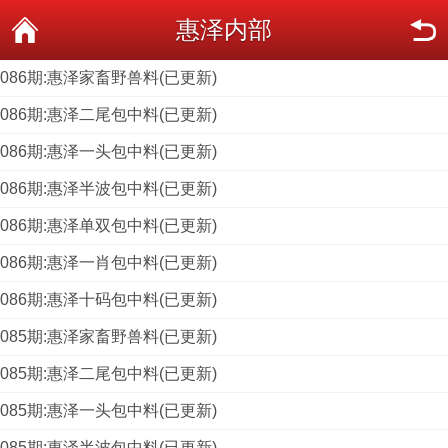
惠泽内部
086期:惠泽家畜野兽料(已更新)
086期:惠泽二尾包中料(已更新)
086期:惠泽一头包中料(已更新)
086期:惠泽半波包中料(已更新)
086期:惠泽单双包中料(已更新)
086期:惠泽一肖包中料(已更新)
086期:惠泽十码包中料(已更新)
085期:惠泽家畜野兽料(已更新)
085期:惠泽二尾包中料(已更新)
085期:惠泽一头包中料(已更新)
085期:惠泽半波包中料(已更新)