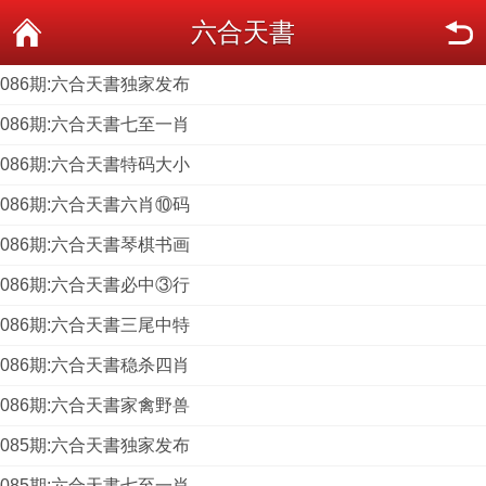
六合天書
086期:六合天書独家发布
086期:六合天書七至一肖
086期:六合天書特码大小
086期:六合天書六肖⑩码
086期:六合天書琴棋书画
086期:六合天書必中③行
086期:六合天書三尾中特
086期:六合天書稳杀四肖
086期:六合天書家禽野兽
085期:六合天書独家发布
085期:六合天書七至一肖