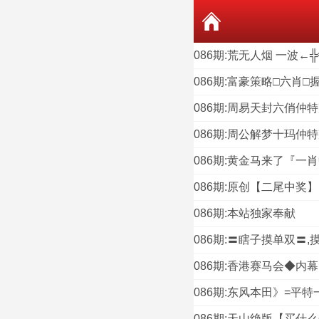
086期:荒无人烟 一波←
086期:富豪策略□六肖
086期:周易天封六俏仲
086期:周公解梦十玛仲
086期:黄金马来了『一
086期:原创【二尾中奖
086期:本站独家奉献
086期:〓瞎子摸单双〓,
086期:香港赛马会◆内
086期:东风本田》=平特
086期:天山绝版【买什