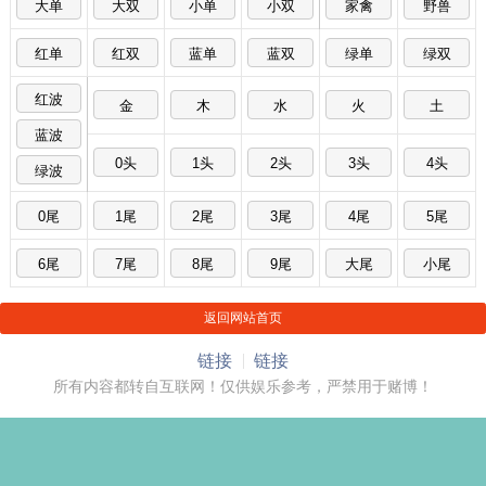
大单
大双
小单
小双
家禽
野兽
红单
红双
蓝单
蓝双
绿单
绿双
红波
金
木
水
火
土
蓝波
0头
1头
2头
3头
4头
绿波
0尾
1尾
2尾
3尾
4尾
5尾
6尾
7尾
8尾
9尾
大尾
小尾
返回网站首页
链接
链接
所有内容都转自互联网！仅供娱乐参考，严禁用于赌博！