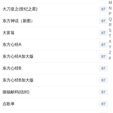
M
N
大刀皇之(世纪之星)
87
P
Q
东方神话（新图）
87
R
S
大富翁
87
T
X
东方心经A
87
Y
Z
东方心经A加大版
87
#
东方心经B
87
东方心经B加大版
87
德福献码(信封)
87
点歌单
87