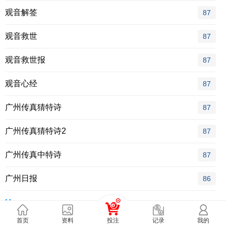
观音解签
87
观音救世
87
观音救世报
87
观音心经
87
广州传真猜特诗
87
广州传真猜特诗2
87
广州传真中特诗
87
广州日报
86
H
首页
资料
投注
我的
记录
胡巴抓码记
87