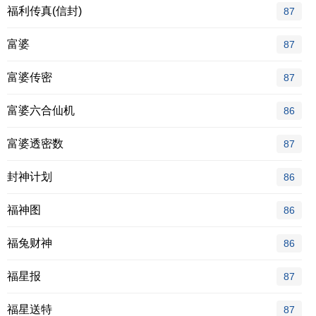
福利传真(信封)
87
富婆
87
富婆传密
87
富婆六合仙机
86
富婆透密数
87
封神计划
86
福神图
86
福兔财神
86
福星报
87
福星送特
87