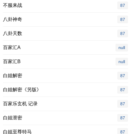
不服来战
87
八卦神奇
87
八卦天数
87
百家汇A
null
百家汇B
null
白姐解密
87
白姐解密《另版》
87
百家乐玄机 记录
87
白姐泄密
87
白姐至尊特马
87