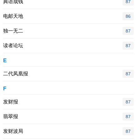
典语成钱
87
电邮天地
86
独一无二
87
读者论坛
87
E
二代凤凰报
87
F
发财报
87
翡翠报
87
发财波局
87