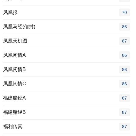
凤凰报
70
凤凰马经(信封)
86
凤凰天机图
87
凤凰闲情A
86
凤凰闲情B
86
凤凰闲情C
86
福建赌经A
87
福建赌经B
87
福利传真
87