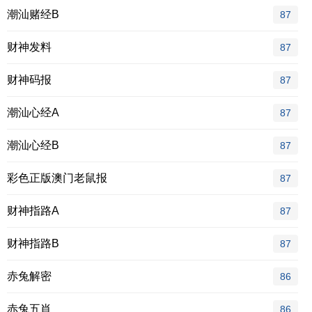
潮汕赌经B
87
财神发料
87
财神码报
87
潮汕心经A
87
潮汕心经B
87
彩色正版澳门老鼠报
87
财神指路A
87
财神指路B
87
赤兔解密
86
赤兔五肖
86