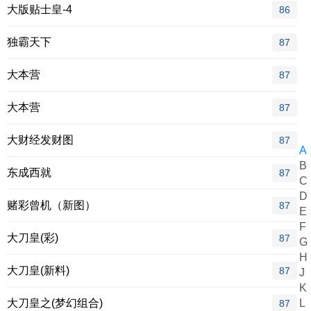
大版贴士皇-4
86
独霸天下
87
大本营
87
大本营
87
大财经发财图
87
A
B
东成西就
87
C
D
赌彩曾机（新图）
87
E
F
大刀皇(彩)
87
G
H
大刀皇(新料)
87
J
K
大刀皇之(梦幻组合)
L
87